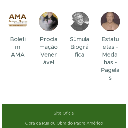
Boleti
Procla
Súmula
Estatu
m
mação
Biográ
etas -
AMA
Vener
fica
Medal
ável
has -
Pagela
s
Site Oficial
Obra da Rua ou Obra do Padre Américo