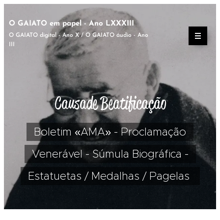
O GAIATO em papel - Ano LXXXIII
O GAIATO digital - Ano X / O GAIATO áudio - Ano
III
Causa de Beatificação
Boletim «AMA» - Proclamação
Venerável - Súmula Biográfica -
Estatuetas / Medalhas / Pagelas