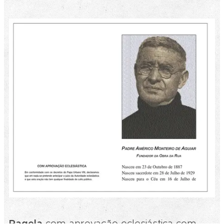
Pagela
com aprovação eclesiástica com