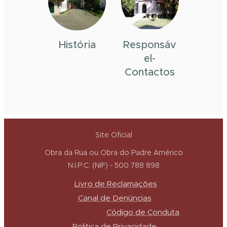
História
Responsáv
el-
Contactos
Site Oficial
Obra da Rua ou Obra do Padre Américo
N.I.P.C. (NIF) - 500 788 898
Livro de Reclamações
Canal de Denúncias
Código de Conduta
Politica de Privacidade