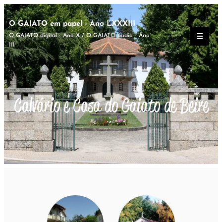
O GAIATO em papel - Ano LXXXIII
O GAIATO digital - Ano X / O GAIATO áudio - Ano
III
Calvário e Casa do Gaiato de Beire