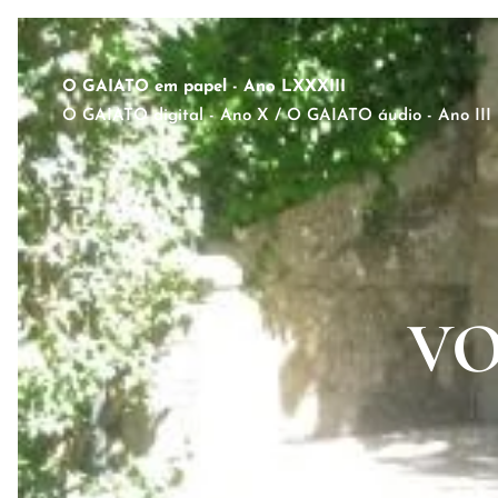
O GAIATO em papel - Ano LXXXIII
O GAIATO digital - Ano X / O GAIATO áudio - Ano III
VO