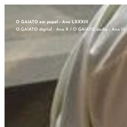
O GAIATO em papel - Ano LXXXIII
O GAIATO digital - Ano X / O GAIATO áudio - Ano III