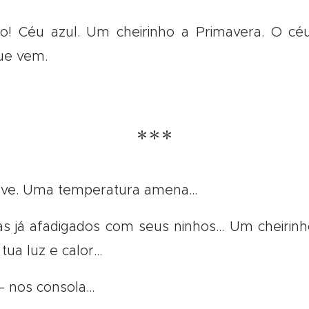
to! Céu azul. Um cheirinho a Primavera. O c
ue vem.
***
ove. Uma temperatura amena…
s já afadigados com seus ninhos… Um cheirinh
ua luz e calor…
— nos consola…