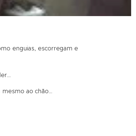
como enguias, escorregam e
der…
ou mesmo ao chão…