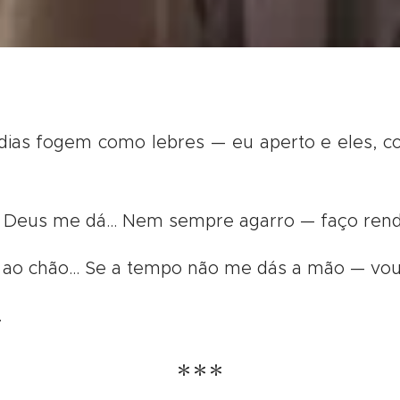
dias fogem como lebres — eu aperto e eles, 
e Deus me dá… Nem sempre agarro — faço ren
 ao chão… Se a tempo não me dás a mão — v
…
***