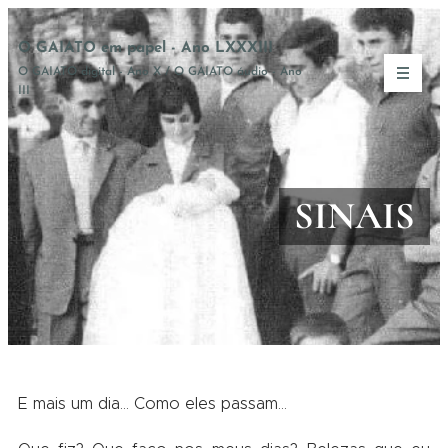
O GAIATO em papel - Ano LXXXIII
O GAIATO digital - Ano X / O GAIATO áudio - Ano
III
SINAIS
E mais um dia… Como eles passam…