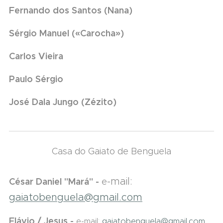
Fernando dos Santos (Nana)
Sérgio Manuel («Carocha»)
Carlos Vieira
Paulo Sérgio
José Dala Jungo (Zézito)
Casa do Gaiato de Benguela
-mail:
César Daniel "Mará" -
e
gaiatobenguela@gmail.com
Flávio / Jesus -
e-mail:
gaiatobenguela@gmail.com