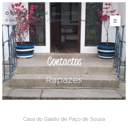
O GAIATO em papel - Ano LXXXIII
O GAIATO digital - Ano X / O GAIATO áudio - Ano
III
Contactos
Rapazes
Casa do Gaiato de Paço de Sousa