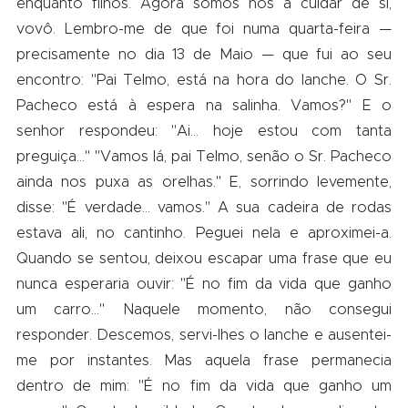
enquanto filhos. Agora somos nós a cuidar de si,
vovô. Lembro-me de que foi numa quarta-feira —
precisamente no dia 13 de Maio — que fui ao seu
encontro: "Pai Telmo, está na hora do lanche. O Sr.
Pacheco está à espera na salinha. Vamos?" E o
senhor respondeu: "Ai… hoje estou com tanta
preguiça…" "Vamos lá, pai Telmo, senão o Sr. Pacheco
ainda nos puxa as orelhas." E, sorrindo levemente,
disse: "É verdade… vamos." A sua cadeira de rodas
estava ali, no cantinho. Peguei nela e aproximei-a.
Quando se sentou, deixou escapar uma frase que eu
nunca esperaria ouvir: "É no fim da vida que ganho
um carro…" Naquele momento, não consegui
responder. Descemos, servi-lhes o lanche e ausentei-
me por instantes. Mas aquela frase permanecia
dentro de mim: "É no fim da vida que ganho um