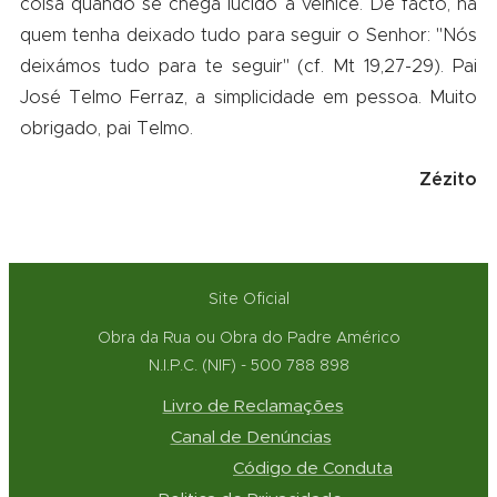
coisa quando se chega lúcido à velhice. De facto, há
quem tenha deixado tudo para seguir o Senhor: "Nós
deixámos tudo para te seguir" (cf. Mt 19,27-29). Pai
José Telmo Ferraz, a simplicidade em pessoa. Muito
obrigado, pai Telmo.
Zézito
Site Oficial
Obra da Rua ou Obra do Padre Américo
N.I.P.C. (NIF) - 500 788 898
Livro de Reclamações
Canal de Denúncias
Código de Conduta