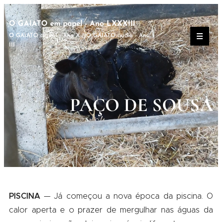
O GAIATO em papel - Ano LXXXIII
O GAIATO digital - Ano X / O GAIATO áudio - Ano
III
PAÇO DE SOUSA
PISCINA
— Já começou a nova época da piscina. O
calor aperta e o prazer de mergulhar nas águas da