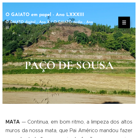
O GAIATO em papel - Ano LXXXIII
O GAIATO digital - Ano X / O GAIATO áudio - Ano
III
PAÇO DE SOUSA
MATA
— Continua, em bom ritmo, a limpeza dos altos
muros da nossa mata, que Pai Américo mandou fazer