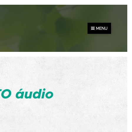
MENU
O áudio