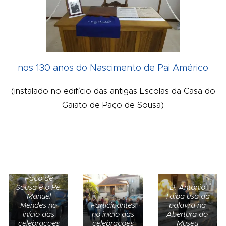
nos 130 anos do Nascimento de Pai Américo
(instalado no edifício das antigas Escolas da Casa do
Gaiato de Paço de Sousa)
D. António, o
Pe. Sousa
Alves -
Pároco de
Paço de
Sousa e o Pe.
D. António
Manuel
Taipa usa da
Mendes no
Participantes
palavra na
início das
no início das
Abertura do
celebrações
celebrações
Museu