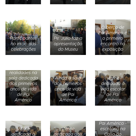
O berço de
Pai Américo é
Participantes
Pe. Júlio faz a
o primeiro
no início das
apresentação
encontro na
celebrações
do Museu
exposição
Diversas
realidades na
sala dedicada
Ainda a sala
Vitrine
aos primeiros
dos primeiros
dedicada à
anos de vida
anos de vida
vida escolar
de Pai
de Pai
de Pai
Américo
Américo
Américo
Secretária de
Pai Américo -
Vitrine
Vitrine
escritório na
dedicada à
dedicada aos
Casa do