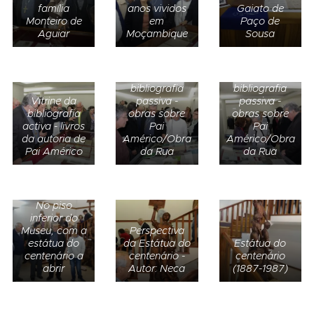
família
anos vividos
Gaiato de
Monteiro de
em
Paço de
Aguiar
Moçambique
Sousa
Outra Vitrine
Vitrine da
da
bibliografia
bibliografia
Vitrine da
passiva -
passiva -
bibliografia
obras sobre
obras sobre
activa - livros
Pai
Pai
da autoria de
Américo/Obra
Américo/Obra
Pai Américo
da Rua
da Rua
No piso
inferior do
Museu, com a
Perspectiva
estátua do
da Estátua do
Estátua do
centenário a
centenário -
centenário
abrir
Autor: Neca
(1887-1987)
Busto de Pai
Ferramentas
Américo, no
Utensílios
e artefactos