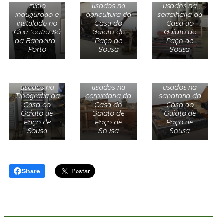
início
usados na
usados na
inaugurado e
agricultura da
serralharia da
instalado no
Casa do
Casa do
Cine-teatro Sá
Gaiato de
Gaiato de
da Bandeira -
Paço de
Paço de
Porto
Sousa
Sousa
Ferramentas
Ferramentas
Equipamentos
e artefactos
e artefactos
usados na
usados na
usados na
Tipografia da
carpintaria da
sapataria da
Casa do
Casa do
Casa do
Gaiato de
Gaiato de
Gaiato de
Paço de
Paço de
Paço de
Sousa
Sousa
Sousa
Share