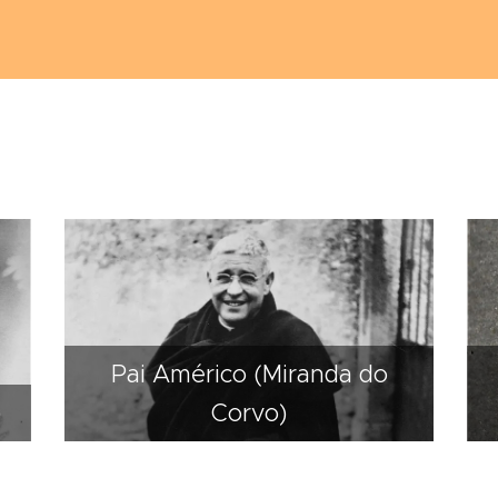
Pai Américo (Miranda do
)
Corvo)