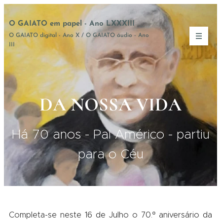
O GAIATO em papel - Ano LXXXIII
O GAIATO digital - Ano X / O GAIATO áudio - Ano
III
DA NOSSA VIDA
Há 70 anos - Pai Américo - partiu
para o Céu
Completa-se neste 16 de Julho o 70.º aniversário da