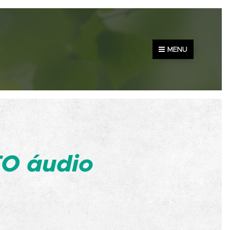
MENU
O áudio