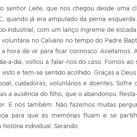
senhor Leite, que nos chegou desde uma clín
C, quando já era amputado da perna esquerda. 
cio industrial, com um lanço íngreme de escadas
voluntária no Calvário no tempo do Padre Bapti
a hora de vir para ficar connosco. Aceitamos. 
ia-a-dia, voltou a falar-nos do caso. Fomos ao
visto e tem-se sentido acolhido. Graças a Deus 
cial, cuidadoras, voluntários e doentes. Sofre 
das a ausência do filho, que o abandonou. Resta-
er. E nós também. Não fazemos muitas pergu
ncia para que as memórias fluam e se partil
stória individual. Sarando.