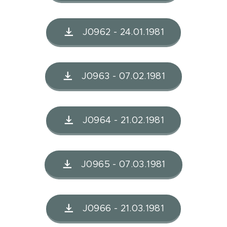
J0962 - 24.01.1981
J0963 - 07.02.1981
J0964 - 21.02.1981
J0965 - 07.03.1981
J0966 - 21.03.1981