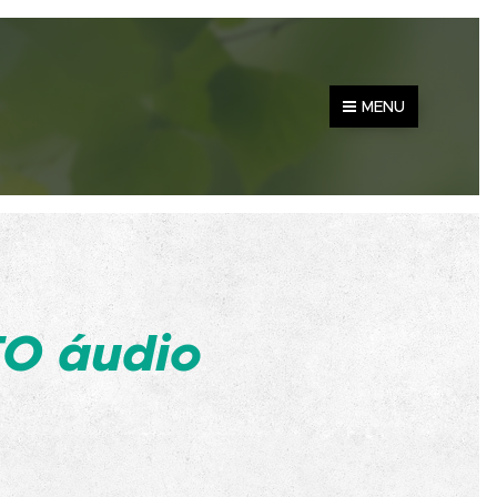
MENU
O áudio