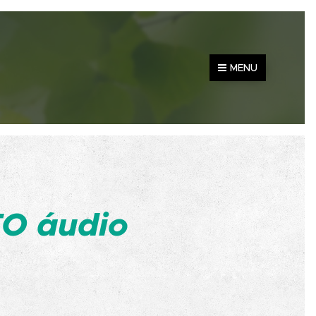
MENU
O áudio