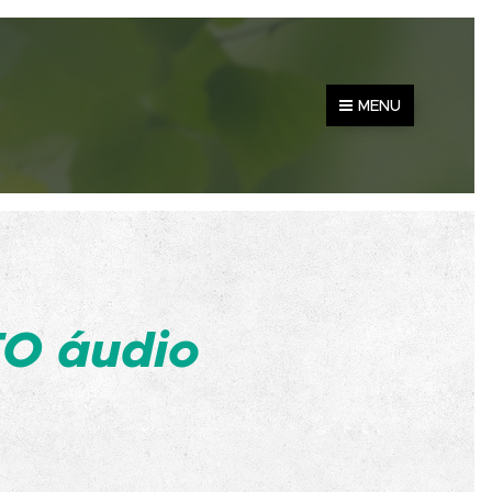
MENU
O áudio